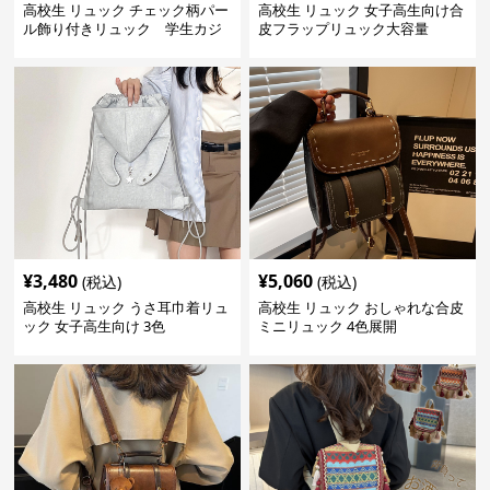
高校生 リュック チェック柄パー
高校生 リュック 女子高生向け合
ル飾り付きリュック 学生カジ
皮フラップリュック大容量
ュアル
¥
3,480
¥
5,060
(税込)
(税込)
高校生 リュック うさ耳巾着リュ
高校生 リュック おしゃれな合皮
ック 女子高生向け 3色
ミニリュック 4色展開