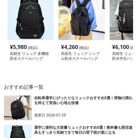
¥
5,980
¥
4,260
¥
6,100
(税込)
(税込)
(税込
高校生 リュック 多機能
高校生 リュック シンプ
高校生 リュック
防水スクールバッグ
ル防水スクールバッグ
防水学生バック
軽量デイパック
おすすめ記事一覧
自転車通学にぴったりなリュックおすすめ5選！荷物の揺れ
を抑えて背負い心地も快適
更新日
2026-07-29
通学に便利な大容量リュックおすすめ5選！教科書も部活道
具もすっきり収納できて毎日の登下校が楽になる