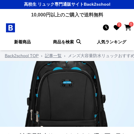
高校生 リュック
専門通販サイト
Back2school
10,000
円以上のご購入で送料無料
0
0
新着商品
商品を検索
人気ランキング
Back2school TOP
›
記事一覧
›
メンズ大容量防水リュックおすす