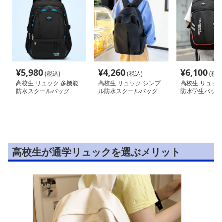
¥
5,980
¥
4,260
¥
6,100
(税込)
(税込)
(税込
高校生 リュック 多機能
高校生 リュック シンプ
高校生 リュック
防水スクールバッグ
ル防水スクールバッグ
防水学生バック
軽量デイパック
高校生が通学リュックを選ぶメリット