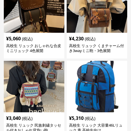
¥
5,060
¥
4,230
(税込)
(税込)
高校生 リュック おしゃれな合皮
高校生 リュック くまチャーム付
ミニリュック 4色展開
き3wayミニ鞄・3色展開
¥
3,040
¥
5,310
(税込)
(税込)
高校生 リュック 民族刺繍タッセ
高校生 リュック 大容量46Lリュ
ル付きおしゃれ背負い鞄
ック 青 高校生向け