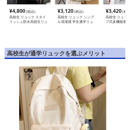
¥
4,800
¥
3,120
¥
3,420
(税込)
(税込)
(税込
高校生 リュック スタイ
高校生 リュック シンプ
高校生 リュック
リッシュ防水高校生リュ
ル清潔感 学生通学リュ
プ式多機能通学
ック
ック
高校生が通学リュックを選ぶメリット