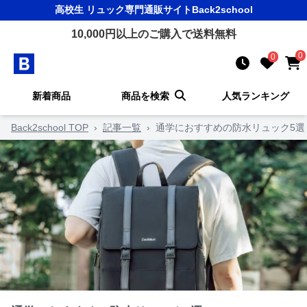
高校生 リュック
専門通販サイト
Back2school
10,000
円以上のご購入で送料無料
0
0
新着商品
商品を検索
人気ランキング
Back2school TOP
›
記事一覧
›
通学におすすめの防水リュック5選