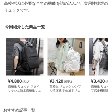
高校生活に必要な全ての機能を詰め込んだ、実用性抜群の
リュックです。
今回紹介した商品一覧
¥
4,800
¥
3,120
¥
3,420
(税込)
(税込)
(税込
高校生 リュック スタイ
高校生 リュック シンプ
高校生 リュック
リッシュ防水高校生リュ
ル清潔感 学生通学リュ
プ式多機能通学
ック
ック
おすすめ記事一覧