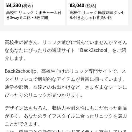
¥
4,230
¥
3,040
(税込)
(税込)
高校生 リュック くまチャーム付
高校生 リュック 民族刺繍タッセ
き3wayミニ鞄・3色展開
ル付きおしゃれ背負い鞄
高校生の皆さん、リュック選びに悩んでいませんか？そん
なあなたにぴったりの通販サイト「Back2school」をご紹
介します。
Back2schoolは、高校生向けのリュック専門サイトで、ス
タイリッシュで機能的なアイテムが豊富に揃っています。
通学や部活、友達とのお出かけなど、さまざまなシーンに
ぴったりのリュックが見つかります。
デザインはもちろん、収納力や耐久性にもこだわった商品
が多く、あなたのライフスタイルに合ったリュックを選ぶ
ことができます。
また、季節ごとの新作やトレンドアイテムも充実している