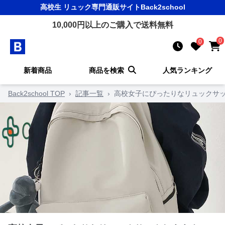
高校生 リュック
専門通販サイト
Back2school
10,000
円以上のご購入で送料無料
0
0
新着商品
商品を検索
人気ランキング
Back2school TOP
›
記事一覧
›
高校女子にぴったりなリュックサ