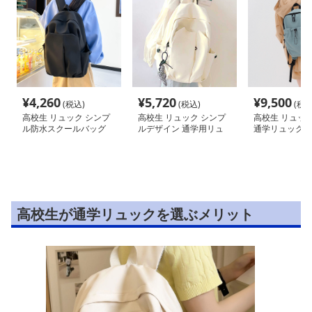
¥
4,260
¥
5,720
¥
9,500
(税込)
(税込)
(税込
高校生 リュック シンプ
高校生 リュック シンプ
高校生 リュック
ル防水スクールバッグ
ルデザイン 通学用リュ
通学リュック大
軽量デイパック
ック
ィース
高校生が通学リュックを選ぶメリット