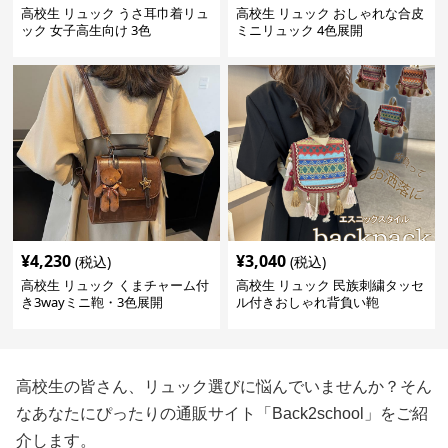
高校生 リュック うさ耳巾着リュ
高校生 リュック おしゃれな合皮
ック 女子高生向け 3色
ミニリュック 4色展開
¥
4,230
¥
3,040
(税込)
(税込)
高校生 リュック くまチャーム付
高校生 リュック 民族刺繍タッセ
き3wayミニ鞄・3色展開
ル付きおしゃれ背負い鞄
高校生の皆さん、リュック選びに悩んでいませんか？そん
なあなたにぴったりの通販サイト「Back2school」をご紹
介します。