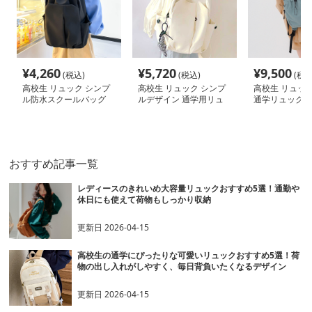
¥
4,260
¥
5,720
¥
9,500
(税込)
(税込)
(税込
高校生 リュック シンプ
高校生 リュック シンプ
高校生 リュック
ル防水スクールバッグ
ルデザイン 通学用リュ
通学リュック大
軽量デイパック
ック
ィース
おすすめ記事一覧
レディースのきれいめ大容量リュックおすすめ5選！通勤や
休日にも使えて荷物もしっかり収納
更新日
2026-04-15
高校生の通学にぴったりな可愛いリュックおすすめ5選！荷
物の出し入れがしやすく、毎日背負いたくなるデザイン
更新日
2026-04-15