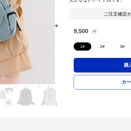
ご注文確定か
Next slide
9,500
円
1#
2#
3#
購
カー