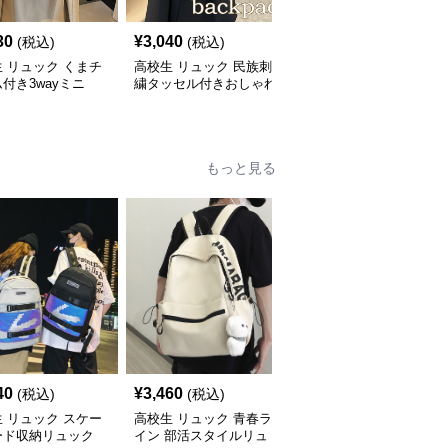
30
¥
3,040
¥
5,310
(税込)
(税込)
(税込)
 リュック くまチ
高校生 リュック 民族刺
高校生 リュック 大容量
付き3wayミニ
繍タッセル付きおしゃれ
46Lリュック 青 高校生
色展開
背負い鞄
け
もっと見る
40
¥
3,460
¥
2,460
(税込)
(税込)
(税込)
 リュック スケー
高校生 リュック 青春ラ
高校生 リュック 軽量コ
ード収納リュック
イン 部活スタイルリュ
ンパクト部活リュック