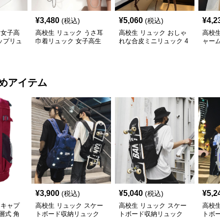
¥
3,480
¥
5,060
¥
4,2
(税込)
(税込)
 女子高
高校生 リュック うさ耳
高校生 リュック おしゃ
高校生
ップリュ
巾着リュック 女子高生
れな合皮ミニリュック 4
ャーム
向け 3色
色展開
鞄・3
めアイテム
¥
3,900
¥
5,040
¥
5,2
(税込)
(税込)
 キャプ
高校生 リュック スケー
高校生 リュック スケー
高校生
層式 角
トボード収納リュック
トボード収納リュック
トボ