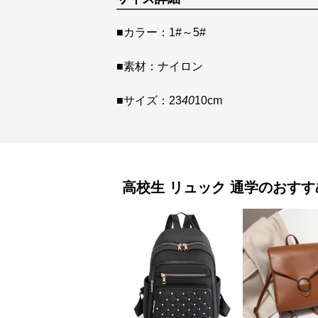
■カラー：1#～5#
■素材：ナイロン
■サイズ：23
40
10cm
高校生 リュック
通学
のおすす