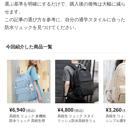
選ぶ基準を明確にするだけで、購入後の後悔は大幅に減ら
せます。
この記事の選び方を参考に、自分の通学スタイルに合った
防水リュックを見つけてください。
今回紹介した商品一覧
¥
6,940
¥
4,800
¥
3,260
(税込)
(税込)
(税込
高校生 リュック 多機能
高校生 リュック スタイ
高校生 リュック
防水リュック 高校生用
リッシュ防水高校生リュ
シンプル通学リ
ック