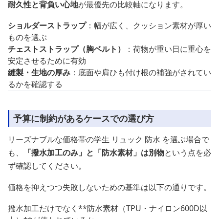
耐久性と背負い心地
が最優先の比較軸になります。
ショルダーストラップ
：幅が広く、クッション素材が厚い
ものを選ぶ
チェストストラップ（胸ベルト）
：荷物が重い日に重心を
安定させるために有効
縫製・生地の厚み
：底面や肩ひも付け根の補強がされてい
るかを確認する
予算に制約があるケースでの選び方
リーズナブルな価格帯の学生 リュック 防水 を選ぶ場合で
も、
「撥水加工のみ」と「防水素材」は別物
という点を必
ず確認してください。
価格を抑えつつ失敗しないための基準は以下の通りです。
撥水加工だけでなく**防水素材（TPU・ナイロン600D以