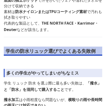
底面の独立ポケット
で汗をかいたウェアや濡れたタオルを
分けて収納できる
素材は
防水ナイロンまたはTPUコーティング素材
で汚れも
拭き取りやすい
代表的な製品として、
THE NORTH FACE・Karrimor・
Deuter
などが該当します。
学生の防水リュック選びでよくある失敗例
多くの学生がやってしまいがちなミス
学生 リュック 防水 を選ぶ際に最も多い失敗は、
「撥水」
と「防水」を混同して購入すること
です。
撥水加工
は小雨程度なら問題ないが、
横殴りの雨や長時間
の雨天には対応できない