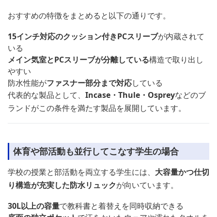
おすすめの特徴をまとめると以下の通りです。
15インチ対応のクッション付きPCスリーブ
が内蔵されて
いる
メイン気室とPCスリーブが分離している
構造で取り出し
やすい
防水性能が
ファスナー部分まで対応
している
代表的な製品として、
Incase・Thule・Osprey
などのブ
ランドがこの条件を満たす製品を展開しています。
体育や部活動も並行してこなす学生の場合
学校の授業と部活動を両立する学生には、
大容量かつ仕切
り構造が充実した防水リュック
が向いています。
30L以上の容量
で教科書と着替えを同時収納できる