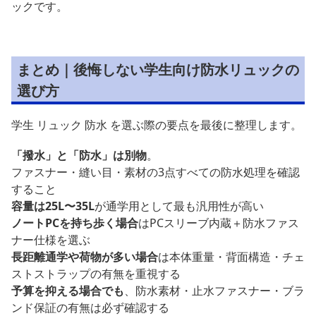
ックです。
まとめ｜後悔しない学生向け防水リュックの
選び方
学生 リュック 防水 を選ぶ際の要点を最後に整理します。
「撥水」と「防水」は別物
。
ファスナー・縫い目・素材の3点すべての防水処理を確認
すること
容量は25L〜35L
が通学用として最も汎用性が高い
ノートPCを持ち歩く場合
はPCスリーブ内蔵＋防水ファス
ナー仕様を選ぶ
長距離通学や荷物が多い場合
は本体重量・背面構造・チェ
ストストラップの有無を重視する
予算を抑える場合でも
、防水素材・止水ファスナー・ブラ
ンド保証の有無は必ず確認する