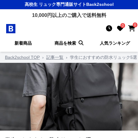
高校生 リュック
専門通販サイト
Back2school
10,000
円以上のご購入で送料無料
0
0
新着商品
商品を検索
人気ランキング
Back2school TOP
›
記事一覧
›
学生におすすめの防水リュック5選