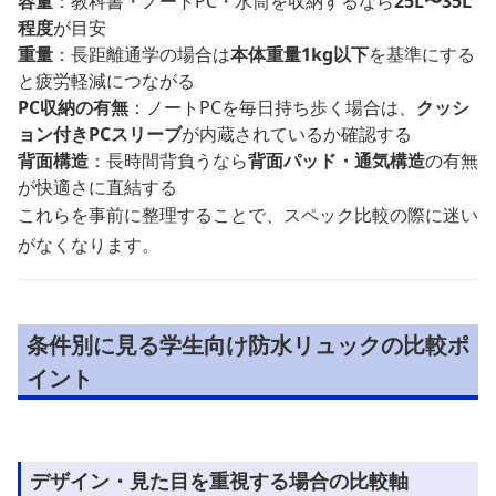
容量
：教科書・ノートPC・水筒を収納するなら
25L〜35L
程度
が目安
重量
：長距離通学の場合は
本体重量1kg以下
を基準にする
と疲労軽減につながる
PC収納の有無
：ノートPCを毎日持ち歩く場合は、
クッシ
ョン付きPCスリーブ
が内蔵されているか確認する
背面構造
：長時間背負うなら
背面パッド・通気構造
の有無
が快適さに直結する
これらを事前に整理することで、スペック比較の際に迷い
がなくなります。
条件別に見る学生向け防水リュックの比較ポ
イント
デザイン・見た目を重視する場合の比較軸