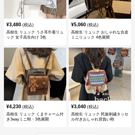
¥
3,480
¥
5,060
(税込)
(税込)
高校生 リュック うさ耳巾着リュ
高校生 リュック おしゃれな合皮
ック 女子高生向け 3色
ミニリュック 4色展開
¥
4,230
¥
3,040
(税込)
(税込)
高校生 リュック くまチャーム付
高校生 リュック 民族刺繍タッセ
き3wayミニ鞄・3色展開
ル付きおしゃれ背負い鞄