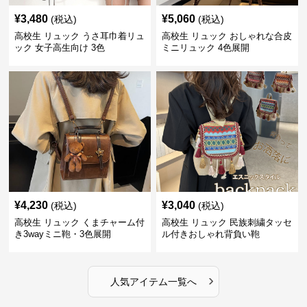
¥
3,480
¥
5,060
(税込)
(税込)
高校生 リュック うさ耳巾着リュ
高校生 リュック おしゃれな合皮
ック 女子高生向け 3色
ミニリュック 4色展開
¥
4,230
¥
3,040
(税込)
(税込)
高校生 リュック くまチャーム付
高校生 リュック 民族刺繍タッセ
き3wayミニ鞄・3色展開
ル付きおしゃれ背負い鞄
›
人気アイテム一覧へ