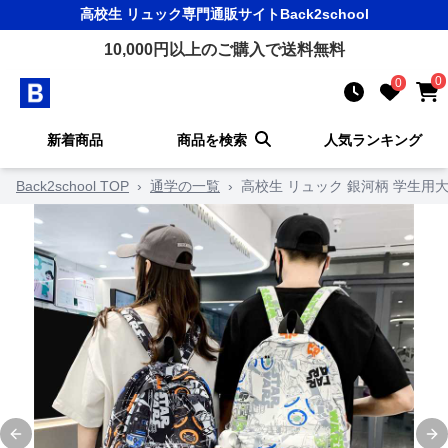
高校生 リュック
専門通販サイト
Back2school
10,000
円以上のご購入で送料無料
0
0
新着商品
商品を検索
人気ランキング
Back2school TOP
›
通学の一覧
›
高校生 リュック 銀河柄 学生用
Previous slide
Ne