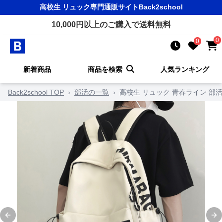
高校生 リュック
専門通販サイト
Back2school
10,000
円以上のご購入で送料無料
0
0
新着商品
商品を検索
人気ランキング
Back2school TOP
›
部活の一覧
›
高校生 リュック 青春ライン 部
Previous slide
Ne