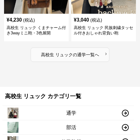
¥
4,230
¥
3,040
(税込)
(税込)
高校生 リュック くまチャーム付
高校生 リュック 民族刺繍タッセ
き3wayミニ鞄・3色展開
ル付きおしゃれ背負い鞄
›
高校生 リュック
の
通学
一覧へ
高校生 リュック カテゴリ一覧
通学
部活