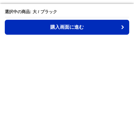
選択中の商品: 大 / ブラック
選択中の商品: 大 / ブラック
購入画面に進む
購入画面に進む
Back2school
について
会社概要