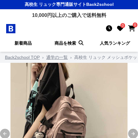
高校生 リュック
専門通販サイト
Back2school
10,000
円以上のご購入で送料無料
0
0
新着商品
商品を検索
人気ランキング
Back2school TOP
›
通学の一覧
›
高校生 リュック メッシュポケ
Previous slide
Ne