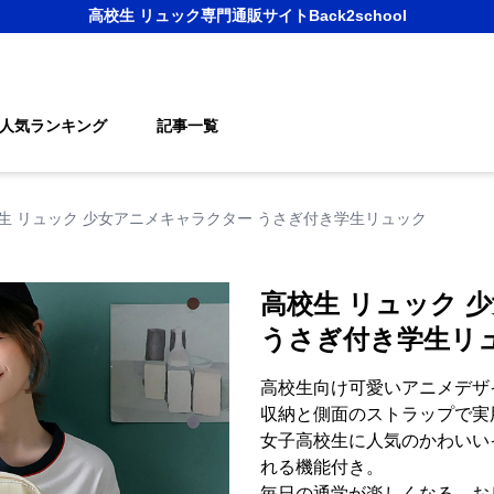
高校生 リュック
専門通販サイト
Back2school
人気ランキング
記事一覧
生 リュック 少女アニメキャラクター うさぎ付き学生リュック
高校生 リュック 
うさぎ付き学生リ
高校生向け可愛いアニメデザ
収納と側面のストラップで実
女子高校生に人気のかわいい
れる機能付き。
毎日の通学が楽しくなる、お