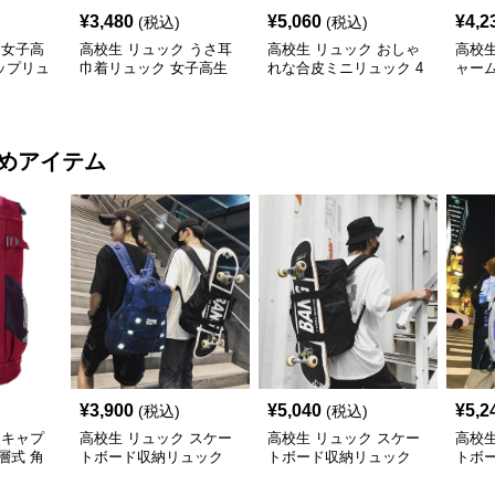
¥
3,480
¥
5,060
¥
4,2
(税込)
(税込)
 女子高
高校生 リュック うさ耳
高校生 リュック おしゃ
高校生
ップリュ
巾着リュック 女子高生
れな合皮ミニリュック 4
ャーム
向け 3色
色展開
鞄・3
めアイテム
¥
3,900
¥
5,040
¥
5,2
(税込)
(税込)
 キャプ
高校生 リュック スケー
高校生 リュック スケー
高校生
層式 角
トボード収納リュック
トボード収納リュック
トボ
ン
大容量 高校生 学生 部活
大容量 学生 部活用
高校
用