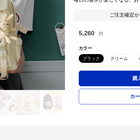
ご注文確定か
Next slide
5,260
円
カラー
ブラック
クリーム
購
カー