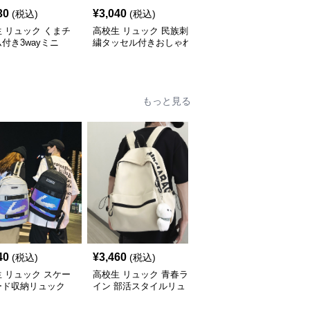
30
¥
3,040
¥
5,310
(税込)
(税込)
(税込)
 リュック くまチ
高校生 リュック 民族刺
高校生 リュック 大容量
付き3wayミニ
繍タッセル付きおしゃれ
46Lリュック 青 高校生
色展開
背負い鞄
け
もっと見る
40
¥
3,460
¥
2,460
(税込)
(税込)
(税込)
 リュック スケー
高校生 リュック 青春ラ
高校生 リュック 軽量コ
ード収納リュック
イン 部活スタイルリュ
ンパクト部活リュック
生向け大容量
ック