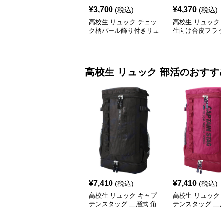
¥
3,700
¥
4,370
(税込)
(税込)
高校生 リュック チェッ
高校生 リュック
ク柄パール飾り付きリュ
生向け合皮フラ
ック 学生カジュアル
ック大容量
高校生 リュック
部活
のおすす
¥
7,410
¥
7,410
(税込)
(税込)
高校生 リュック キャプ
高校生 リュック
テンスタッグ 二層式 角
テンスタッグ 二
型リュック 黒
型リュック ワイ