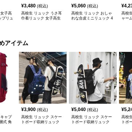
¥
3,480
¥
5,060
¥
4,2
(税込)
(税込)
 女子高
高校生 リュック うさ耳
高校生 リュック おしゃ
高校生
ップリュ
巾着リュック 女子高生
れな合皮ミニリュック 4
ャーム
向け 3色
色展開
鞄・3
めアイテム
¥
3,900
¥
5,040
¥
5,2
(税込)
(税込)
 キャプ
高校生 リュック スケー
高校生 リュック スケー
高校生
層式 角
トボード収納リュック
トボード収納リュック
トボ
ン
大容量 高校生 学生 部活
大容量 学生 部活用
高校
用