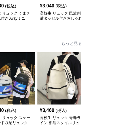
30
¥
3,040
¥
5,310
(税込)
(税込)
(税込)
 リュック くまチ
高校生 リュック 民族刺
高校生 リュック 大容量
付き3wayミニ
繍タッセル付きおしゃれ
46Lリュック 青 高校生
色展開
背負い鞄
け
もっと見る
40
¥
3,460
¥
2,460
(税込)
(税込)
(税込)
 リュック スケー
高校生 リュック 青春ラ
高校生 リュック 軽量コ
ード収納リュック
イン 部活スタイルリュ
ンパクト部活リュック
生向け大容量
ック