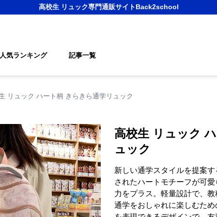
高校生 リュック
専門通販サイト
Back2school
人気ランキング
記事一覧
生 リュック ハート柄 きらきら通学リュック
高校生 リュック 
ュック
新しい通学スタイルを提案す
されたハートモチーフが可愛
力をプラス。軽量設計で、教
通学をおしゃれに楽しむため
を表現できるデザインで、友