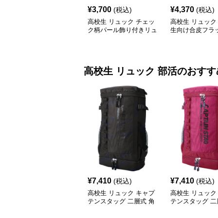
¥
3,700
¥
4,370
(税込)
(税込)
高校生 リュック チェッ
高校生 リュック
ク柄パール飾り付きリュ
生向け合皮フラ
ック 学生カジュアル
ック大容量
高校生 リュック
部活
のおすす
¥
7,410
¥
7,410
(税込)
(税込)
高校生 リュック キャプ
高校生 リュック
テンスタッグ 二層式 角
テンスタッグ 二
型リュック 黒
型リュック ワイ