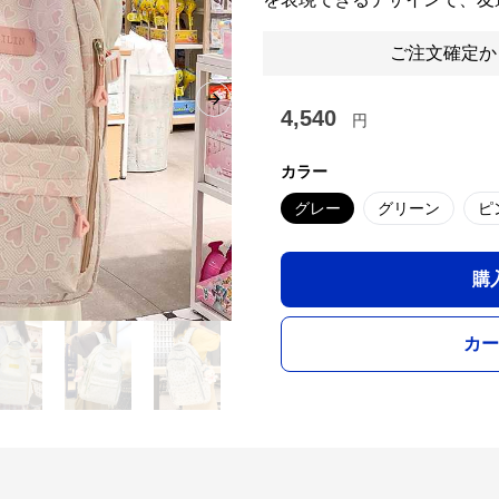
ご注文確定か
Next slide
4,540
円
カラー
グレー
グリーン
ピ
購
カー