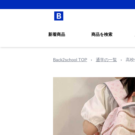
新着商品
商品を検索
Back2school TOP
›
通学の一覧
›
高校