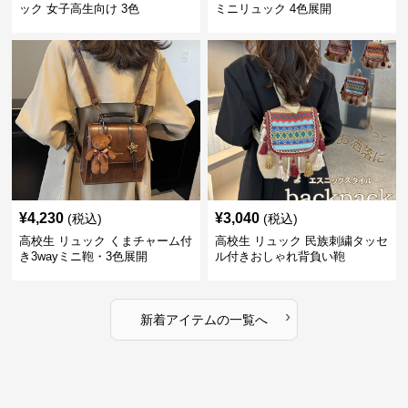
ック 女子高生向け 3色
ミニリュック 4色展開
¥
4,230
¥
3,040
(税込)
(税込)
高校生 リュック くまチャーム付
高校生 リュック 民族刺繍タッセ
き3wayミニ鞄・3色展開
ル付きおしゃれ背負い鞄
›
新着アイテムの一覧へ