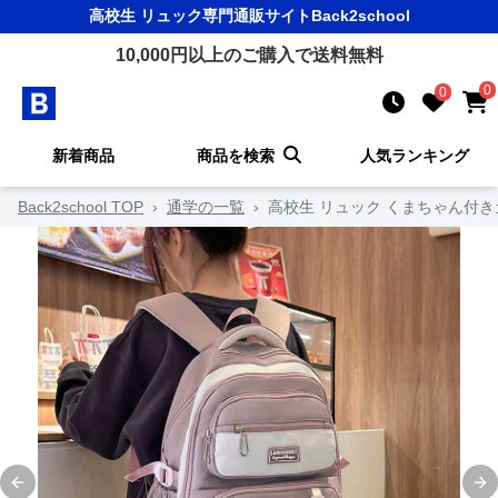
高校生 リュック
専門通販サイト
Back2school
10,000
円以上のご購入で送料無料
0
0
新着商品
商品を検索
人気ランキング
Back2school TOP
›
通学の一覧
›
高校生 リュック くまちゃん付
Previous slide
Ne