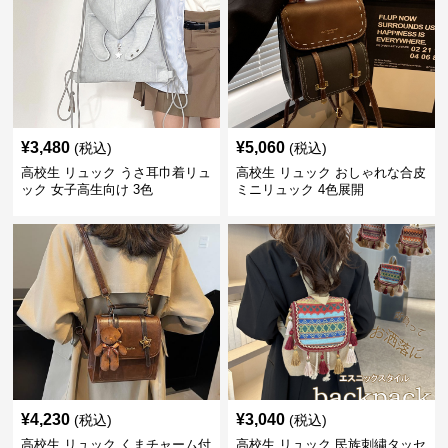
¥
3,480
¥
5,060
(税込)
(税込)
高校生 リュック うさ耳巾着リュ
高校生 リュック おしゃれな合皮
ック 女子高生向け 3色
ミニリュック 4色展開
¥
4,230
¥
3,040
(税込)
(税込)
高校生 リュック くまチャーム付
高校生 リュック 民族刺繍タッセ