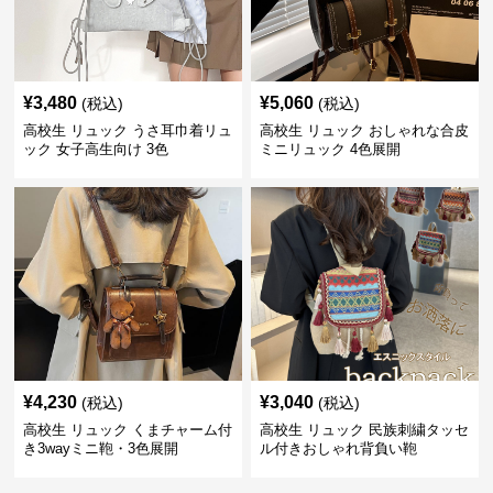
¥
3,480
¥
5,060
(税込)
(税込)
高校生 リュック うさ耳巾着リュ
高校生 リュック おしゃれな合皮
ック 女子高生向け 3色
ミニリュック 4色展開
¥
4,230
¥
3,040
(税込)
(税込)
高校生 リュック くまチャーム付
高校生 リュック 民族刺繍タッセ
き3wayミニ鞄・3色展開
ル付きおしゃれ背負い鞄