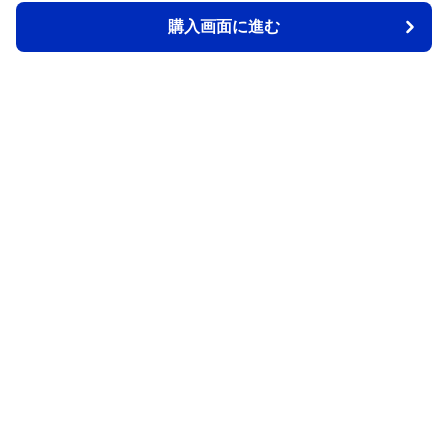
購入画面に進む
購入画面に進む
Back2school
について
会社概要
利用規約
プライバシー