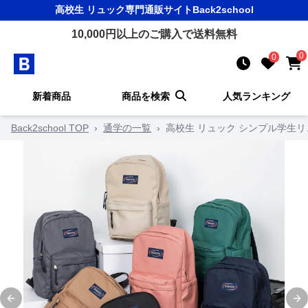
高校生 リュック
専門通販サイト
Back2school
10,000
円以上のご購入で送料無料
0
0
新着商品
商品を検索
人気ランキング
Back2school TOP
›
通学の一覧
›
高校生 リュック シンプル学生
Previous slide
Ne