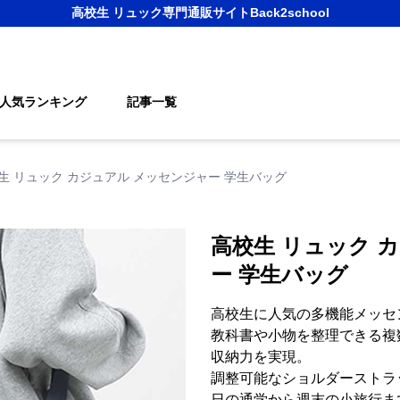
高校生 リュック
専門通販サイト
Back2school
人気ランキング
記事一覧
生 リュック カジュアル メッセンジャー 学生バッグ
高校生 リュック 
ー 学生バッグ
高校生に人気の多機能メッセ
教科書や小物を整理できる複
収納力を実現。
調整可能なショルダーストラ
日の通学から週末の小旅行ま