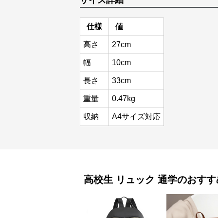
サイズ詳細
仕様
値
高さ
27cm
幅
10cm
長さ
33cm
重量
0.47kg
収納
A4サイズ対応
高校生 リュック
通学
のおすす