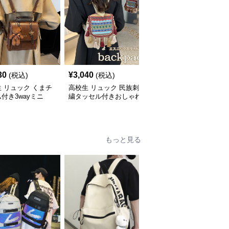
30
¥
3,040
¥
5,310
(税込)
(税込)
(税込)
 リュック くまチ
高校生 リュック 民族刺
高校生 リュック 大容量
付き3wayミニ
繍タッセル付きおしゃれ
46Lリュック 青 高校生
色展開
背負い鞄
け
もっと見る