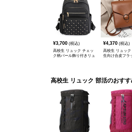
¥
3,700
¥
4,370
(税込)
(税込)
高校生 リュック チェッ
高校生 リュック
ク柄パール飾り付きリュ
生向け合皮フラ
ック 学生カジュアル
ック大容量
高校生 リュック
部活
のおすす