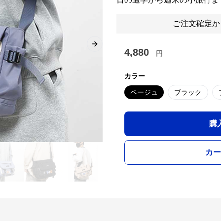
ご注文確定か
Next slide
4,880
円
カラー
ベージュ
ブラック
購
カー