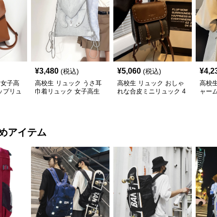
¥
3,480
¥
5,060
¥
4,2
(税込)
(税込)
 女子高
高校生 リュック うさ耳
高校生 リュック おしゃ
高校生
ップリュ
巾着リュック 女子高生
れな合皮ミニリュック 4
ャーム
向け 3色
色展開
鞄・3
めアイテム