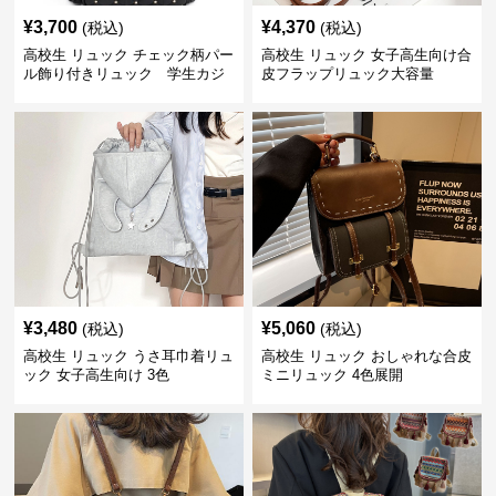
¥
3,700
¥
4,370
(税込)
(税込)
高校生 リュック チェック柄パー
高校生 リュック 女子高生向け合
ル飾り付きリュック 学生カジ
皮フラップリュック大容量
ュアル
¥
3,480
¥
5,060
(税込)
(税込)
高校生 リュック うさ耳巾着リュ
高校生 リュック おしゃれな合皮
ック 女子高生向け 3色
ミニリュック 4色展開