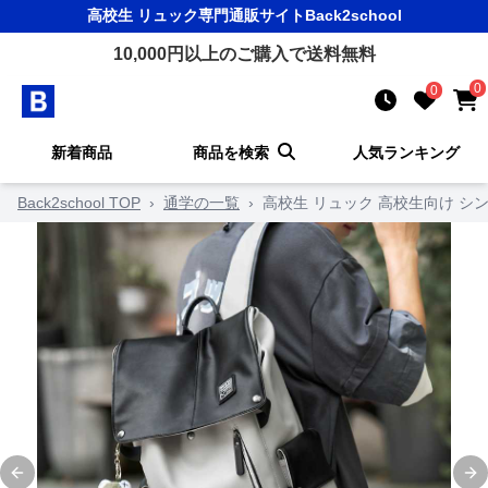
高校生 リュック
専門通販サイト
Back2school
10,000
円以上のご購入で送料無料
0
0
新着商品
商品を検索
人気ランキング
Back2school TOP
›
通学の一覧
›
高校生 リュック 高校生向け シ
Previous slide
Ne