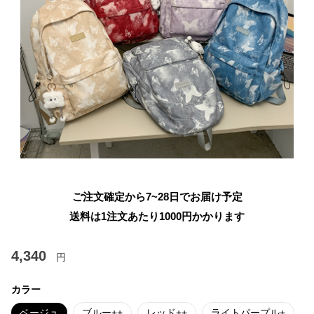
ご注文確定から7~28日でお届け予定
送料は1注文あたり
1000
円かかります
4,340
円
カラー
ベージュ
ブルー++
レッド++
ライトパープル+