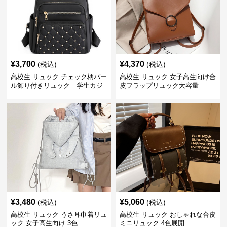
¥
3,700
¥
4,370
(税込)
(税込)
高校生 リュック チェック柄パー
高校生 リュック 女子高生向け合
ル飾り付きリュック 学生カジ
皮フラップリュック大容量
ュアル
¥
3,480
¥
5,060
(税込)
(税込)
高校生 リュック うさ耳巾着リュ
高校生 リュック おしゃれな合皮
ック 女子高生向け 3色
ミニリュック 4色展開