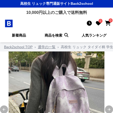
高校生 リュック
専門通販サイト
Back2school
10,000
円以上のご購入で送料無料
0
0
新着商品
商品を検索
人気ランキング
Back2school TOP
›
通学の一覧
›
高校生 リュック タイダイ柄 学
Previous slide
Ne