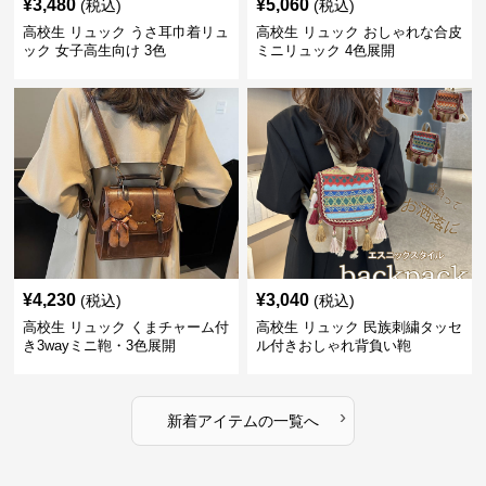
¥
3,480
¥
5,060
(税込)
(税込)
高校生 リュック うさ耳巾着リュ
高校生 リュック おしゃれな合皮
ック 女子高生向け 3色
ミニリュック 4色展開
¥
4,230
¥
3,040
(税込)
(税込)
高校生 リュック くまチャーム付
高校生 リュック 民族刺繍タッセ
き3wayミニ鞄・3色展開
ル付きおしゃれ背負い鞄
›
新着アイテムの一覧へ