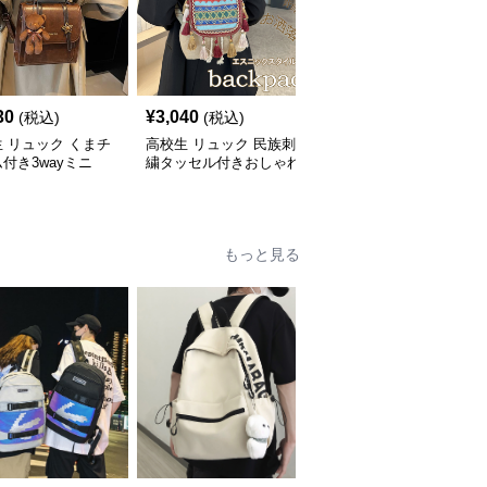
30
¥
3,040
¥
5,310
(税込)
(税込)
(税込)
 リュック くまチ
高校生 リュック 民族刺
高校生 リュック 大容量
付き3wayミニ
繍タッセル付きおしゃれ
46Lリュック 青 高校生
色展開
背負い鞄
け
もっと見る