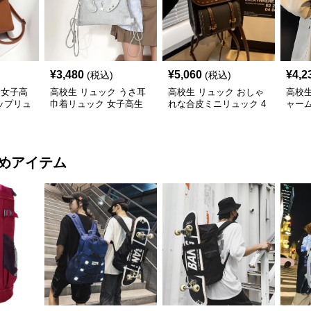
¥
3,480
¥
5,060
¥
4,2
(税込)
(税込)
 女子高
高校生 リュック うさ耳
高校生 リュック おしゃ
高校生
ップリュ
巾着リュック 女子高生
れな合皮ミニリュック 4
ャーム
向け 3色
色展開
鞄・3
めアイテム