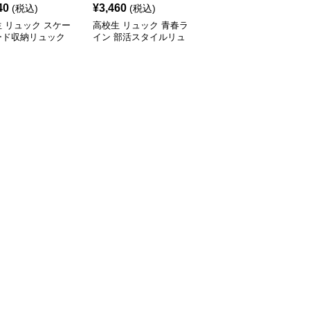
40
¥
3,460
¥
2,460
(税込)
(税込)
(税込)
 リュック スケー
高校生 リュック 青春ラ
高校生 リュック 軽量コ
ード収納リュック
イン 部活スタイルリュ
ンパクト部活リュック
生向け大容量
ック