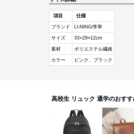
項目
仕様
ブランド
LI-NING/李寧
サイズ
33×29×12cm
素材
ポリエステル繊維
カラー
ピンク、ブラック
高校生 リュック
通学
のおすす