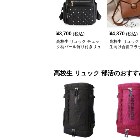
¥
3,700
¥
4,370
(税込)
(税込)
高校生 リュック チェッ
高校生 リュック
ク柄パール飾り付きリュ
生向け合皮フラ
ック 学生カジュアル
ック大容量
高校生 リュック
部活
のおすす