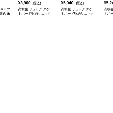
¥
3,900
¥
5,040
¥
5,2
(税込)
(税込)
 キャプ
高校生 リュック スケー
高校生 リュック スケー
高校生
層式 角
トボード収納リュック
トボード収納リュック
トボ
ン
大容量 高校生 学生 部活
大容量 学生 部活用
高校
用