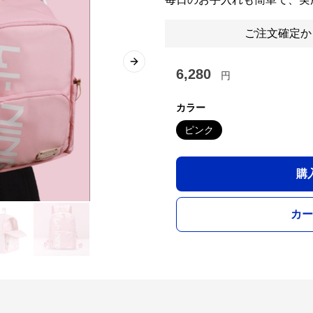
ご注文確定か
Next slide
6,280
円
カラー
ピンク
購
カー