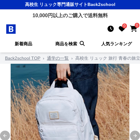
高校生 リュック
専門通販サイト
Back2school
10,000
円以上のご購入で送料無料
0
0
新着商品
商品を検索
人気ランキング
Back2school TOP
›
通学の一覧
›
高校生 リュック 旅行 青春の旅
Previous slide
Ne