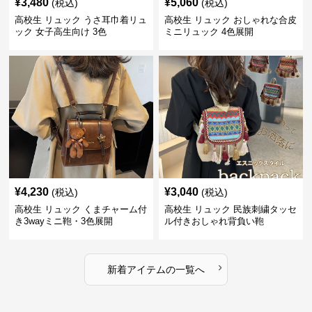
¥
3,480
¥
5,060
(税込)
(税込)
高校生 リュック うさ耳巾着リュ
高校生 リュック おしゃれな合皮
ック 女子高生向け 3色
ミニリュック 4色展開
¥
4,230
¥
3,040
(税込)
(税込)
高校生 リュック くまチャーム付
高校生 リュック 民族刺繍タッセ
き3wayミニ鞄・3色展開
ル付きおしゃれ背負い鞄
›
新着アイテムの一覧へ