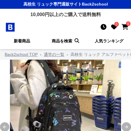
高校生 リュック
専門通販サイト
Back2school
10,000
円以上のご購入で送料無料
0
0
新着商品
商品を検索
人気ランキング
Back2school TOP
›
通学の一覧
›
高校生 リュック アルファベット
Previous slide
Ne