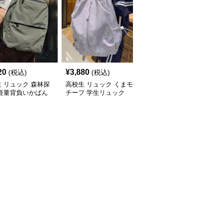
20
¥
3,880
¥
4,840
(税込)
(税込)
(税込)
 リュック 森林探
高校生 リュック くまモ
高校生 リュック シンプ
 軽量背負いかばん
チーフ 学生リュック
ル帆布リュック