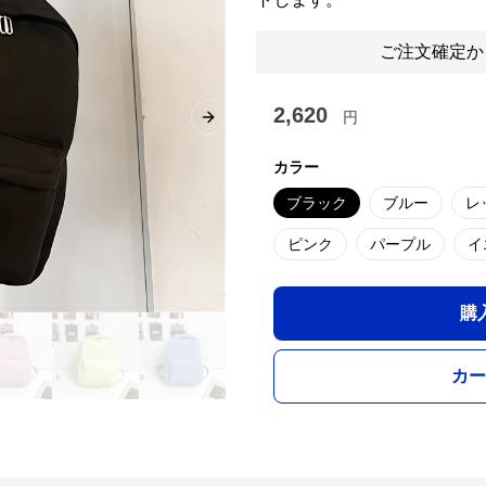
ご注文確定か
2,620
円
Next slide
カラー
ブラック
ブルー
レ
ピンク
パープル
イ
購
カー