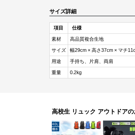
サイズ詳細
項目
仕様
素材
高品質複合生地
サイズ
幅29cm × 高さ37cm × マチ11
用途
手持ち、片肩、両肩
重量
0.2kg
高校生 リュック
アウトドア
の