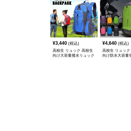
¥
3,440
¥
4,640
(税込)
(税込)
高校生 リュック 高校生
高校生 リュック
向け大容量撥水リュック
向け防水大容量
４０リットル登山旅行対
ック多機能
応