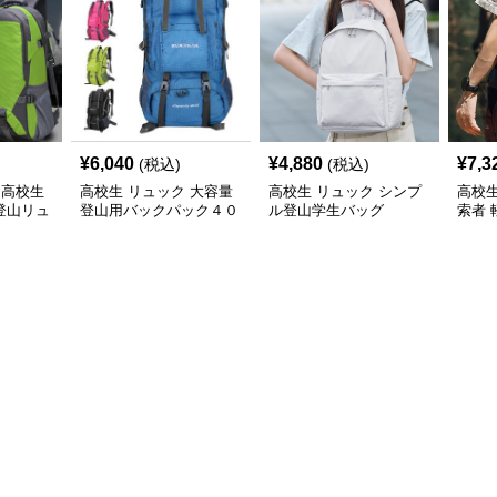
¥
6,040
¥
4,880
¥
7,3
(税込)
(税込)
 高校生
高校生 リュック 大容量
高校生 リュック シンプ
高校生
登山リュ
登山用バックパック４０
ル登山学生バッグ
索者
リットル多機能旅行鞄