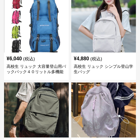
¥
6,040
¥
4,880
(税込)
(税込)
高校生 リュック 大容量登山用バ
高校生 リュック シンプル登山学
ックパック４０リットル多機能
生バッグ
旅行鞄