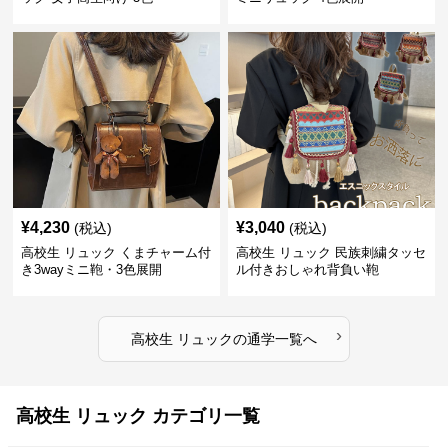
¥
4,230
¥
3,040
(税込)
(税込)
高校生 リュック くまチャーム付
高校生 リュック 民族刺繍タッセ
き3wayミニ鞄・3色展開
ル付きおしゃれ背負い鞄
›
高校生 リュック
の
通学
一覧へ
高校生 リュック カテゴリ一覧