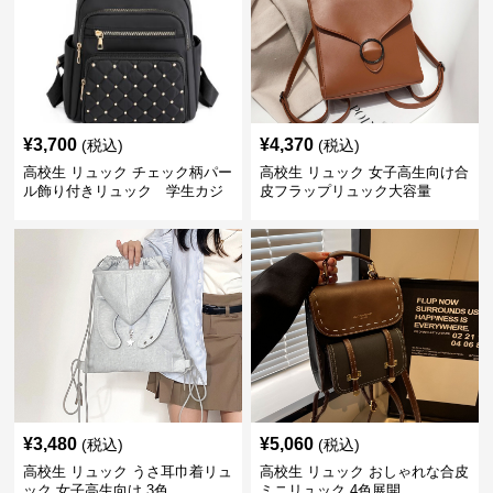
¥
3,700
¥
4,370
(税込)
(税込)
高校生 リュック チェック柄パー
高校生 リュック 女子高生向け合
ル飾り付きリュック 学生カジ
皮フラップリュック大容量
ュアル
¥
3,480
¥
5,060
(税込)
(税込)
高校生 リュック うさ耳巾着リュ
高校生 リュック おしゃれな合皮
ック 女子高生向け 3色
ミニリュック 4色展開