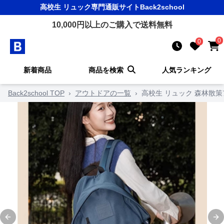
高校生 リュック
専門通販サイト
Back2school
10,000
円以上のご購入で送料無料
0
0
新着商品
商品を検索
人気ランキング
Back2school TOP
›
アウトドアの一覧
›
高校生 リュック 森林散
Previous slide
Ne