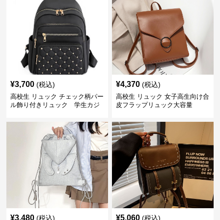
¥
3,700
¥
4,370
(税込)
(税込)
高校生 リュック チェック柄パー
高校生 リュック 女子高生向け合
ル飾り付きリュック 学生カジ
皮フラップリュック大容量
ュアル
¥
3,480
¥
5,060
(税込)
(税込)