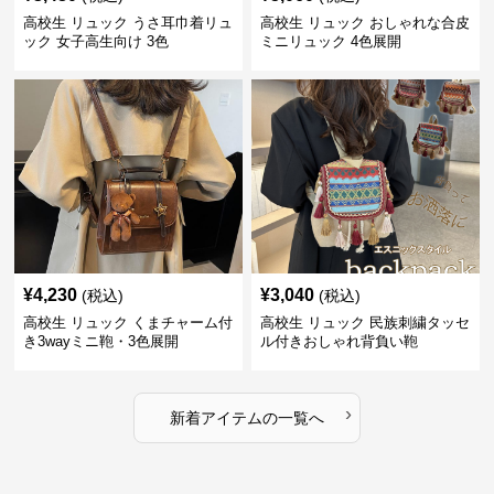
高校生 リュック うさ耳巾着リュ
高校生 リュック おしゃれな合皮
ック 女子高生向け 3色
ミニリュック 4色展開
¥
4,230
¥
3,040
(税込)
(税込)
高校生 リュック くまチャーム付
高校生 リュック 民族刺繍タッセ
き3wayミニ鞄・3色展開
ル付きおしゃれ背負い鞄
›
新着アイテムの一覧へ