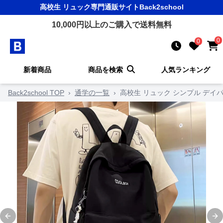
高校生 リュック
専門通販サイト
Back2school
10,000
円以上のご購入で送料無料
0
0
新着商品
商品を検索
人気ランキング
Back2school TOP
›
通学の一覧
›
高校生 リュック シンプル デイ
Previous slide
Ne