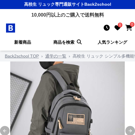
高校生 リュック
専門通販サイト
Back2school
10,000
円以上のご購入で送料無料
0
0
新着商品
商品を検索
人気ランキング
Back2school TOP
›
通学の一覧
›
高校生 リュック シンプル多機
Previous slide
Ne