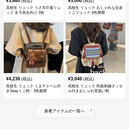
¥
3,480
¥
5,060
(税込)
(税込)
高校生 リュック うさ耳巾着リュ
高校生 リュック おしゃれな合皮
ック 女子高生向け 3色
ミニリュック 4色展開
¥
4,230
¥
3,040
(税込)
(税込)
高校生 リュック くまチャーム付
高校生 リュック 民族刺繍タッセ
き3wayミニ鞄・3色展開
ル付きおしゃれ背負い鞄
›
新着アイテムの一覧へ