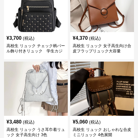
¥
3,700
¥
4,370
(税込)
(税込)
高校生 リュック チェック柄パー
高校生 リュック 女子高生向け合
ル飾り付きリュック 学生カジ
皮フラップリュック大容量
ュアル
¥
3,480
¥
5,060
(税込)
(税込)
高校生 リュック うさ耳巾着リュ
高校生 リュック おしゃれな合皮
ック 女子高生向け 3色
ミニリュック 4色展開