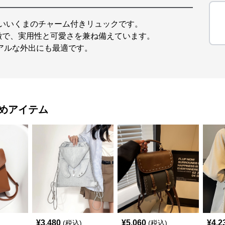
わいいくまのチャーム付きリュックです。
徴で、実用性と可愛さを兼ね備えています。
アルな外出にも最適です。
めアイテム
¥
3,480
¥
5,060
¥
4,2
(税込)
(税込)