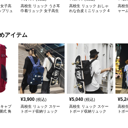
 女子高
高校生 リュック うさ耳
高校生 リュック おしゃ
高校生
ップリュ
巾着リュック 女子高生
れな合皮ミニリュック 4
ャーム
向け 3色
色展開
鞄・3
めアイテム
¥
3,900
¥
5,040
¥
5,2
(税込)
(税込)
 キャプ
高校生 リュック スケー
高校生 リュック スケー
高校生
層式 角
トボード収納リュック
トボード収納リュック
トボ
ン
大容量 高校生 学生 部活
大容量 学生 部活用
高校
用