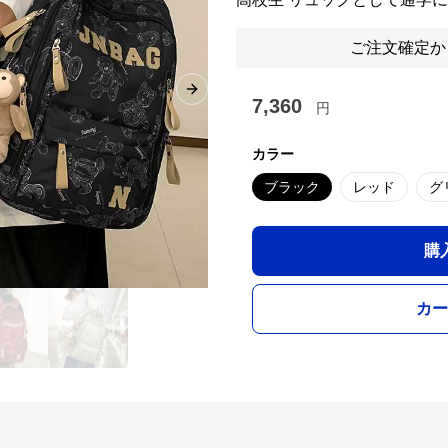
ご注文確定か
Next slide
7,360
円
カラー
ブラック
レッド
グ
購
カー