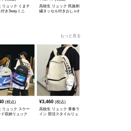
 リュック くまチ
高校生 リュック 民族刺
高校生 リュック 大容量
付き3wayミニ
繍タッセル付きおしゃれ
46Lリュック 青 高校生
色展開
背負い鞄
け
もっと見る
40
¥
3,460
¥
2,460
(税込)
(税込)
(税込)
 リュック スケー
高校生 リュック 青春ラ
高校生 リュック 軽量コ
ード収納リュック
イン 部活スタイルリュ
ンパクト部活リュック
生向け大容量
ック