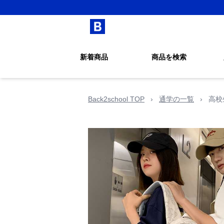
新着商品
商品を検索
Back2school TOP
›
通学の一覧
›
高校