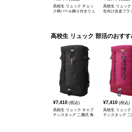
高校生 リュック チェッ
高校生 リュック
ク柄パール飾り付きリュ
生向け合皮フラ
ック 学生カジュアル
ック大容量
高校生 リュック
部活
のおすす
¥
7,410
¥
7,410
(税込)
(税込)
高校生 リュック キャプ
高校生 リュック
テンスタッグ 二層式 角
テンスタッグ 二
型リュック 黒
型リュック ワイ