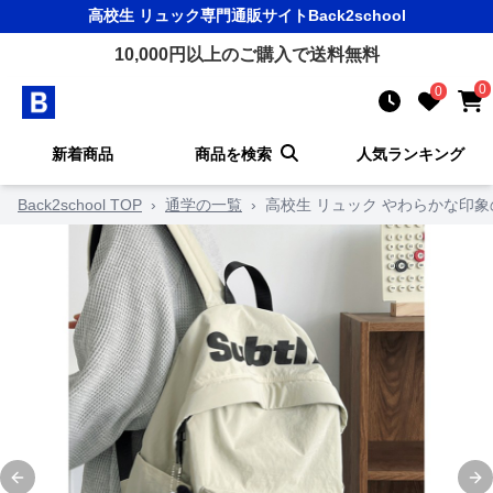
高校生 リュック
専門通販サイト
Back2school
10,000
円以上のご購入で送料無料
0
0
新着商品
商品を検索
人気ランキング
Back2school TOP
›
通学の一覧
›
高校生 リュック やわらかな印
Previous slide
Ne