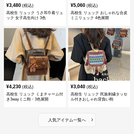
¥
3,480
¥
5,060
(税込)
(税込)
高校生 リュック うさ耳巾着リュ
高校生 リュック おしゃれな合皮
ック 女子高生向け 3色
ミニリュック 4色展開
¥
4,230
¥
3,040
(税込)
(税込)
高校生 リュック くまチャーム付
高校生 リュック 民族刺繍タッセ
き3wayミニ鞄・3色展開
ル付きおしゃれ背負い鞄
›
人気アイテム一覧へ