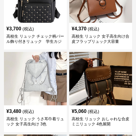
¥
3,700
¥
4,370
(税込)
(税込)
高校生 リュック チェック柄パー
高校生 リュック 女子高生向け合
ル飾り付きリュック 学生カジ
皮フラップリュック大容量
ュアル
¥
3,480
¥
5,060
(税込)
(税込)
高校生 リュック うさ耳巾着リュ
高校生 リュック おしゃれな合皮
ック 女子高生向け 3色
ミニリュック 4色展開