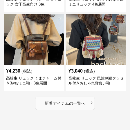
ック 女子高生向け 3色
ミニリュック 4色展開
¥
4,230
¥
3,040
(税込)
(税込)
高校生 リュック くまチャーム付
高校生 リュック 民族刺繍タッセ
き3wayミニ鞄・3色展開
ル付きおしゃれ背負い鞄
›
新着アイテムの一覧へ