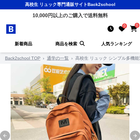
高校生 リュック
専門通販サイト
Back2school
10,000
円以上のご購入で送料無料
0
0
新着商品
商品を検索
人気ランキング
Back2school TOP
›
通学の一覧
›
高校生 リュック シンプル多機
Previous slide
Ne