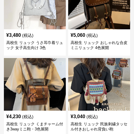
¥
3,480
¥
5,060
(税込)
(税込)
高校生 リュック うさ耳巾着リュ
高校生 リュック おしゃれな合皮
ック 女子高生向け 3色
ミニリュック 4色展開
¥
4,230
¥
3,040
(税込)
(税込)
高校生 リュック くまチャーム付
高校生 リュック 民族刺繍タッセ
き3wayミニ鞄・3色展開
ル付きおしゃれ背負い鞄