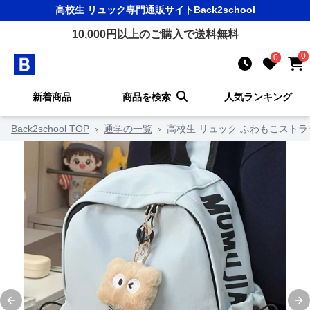
高校生 リュック
専門通販サイト
Back2school
10,000
円以上のご購入で送料無料
0
0
新着商品
商品を検索
人気ランキング
Back2school TOP
›
通学の一覧
›
高校生 リュック ふわもこスト
Previous slide
Ne