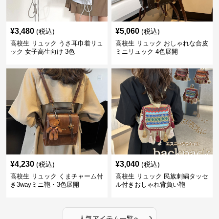
¥
3,480
¥
5,060
(税込)
(税込)
高校生 リュック うさ耳巾着リュ
高校生 リュック おしゃれな合皮
ック 女子高生向け 3色
ミニリュック 4色展開
¥
4,230
¥
3,040
(税込)
(税込)
高校生 リュック くまチャーム付
高校生 リュック 民族刺繍タッセ
き3wayミニ鞄・3色展開
ル付きおしゃれ背負い鞄
›
人気アイテム一覧へ