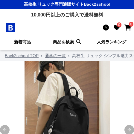
高校生 リュック
専門通販サイト
Back2school
10,000
円以上のご購入で送料無料
0
0
新着商品
商品を検索
人気ランキング
Back2school TOP
›
通学の一覧
›
高校生 リュック シンプル魅力
Previous slide
Ne