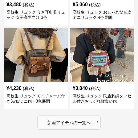
¥
3,480
¥
5,060
(税込)
(税込)
高校生 リュック うさ耳巾着リュ
高校生 リュック おしゃれな合皮
ック 女子高生向け 3色
ミニリュック 4色展開
¥
4,230
¥
3,040
(税込)
(税込)
高校生 リュック くまチャーム付
高校生 リュック 民族刺繍タッセ
き3wayミニ鞄・3色展開
ル付きおしゃれ背負い鞄
›
新着アイテムの一覧へ