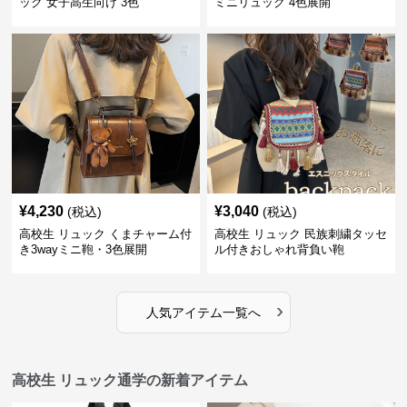
ック 女子高生向け 3色
ミニリュック 4色展開
¥
4,230
¥
3,040
(税込)
(税込)
高校生 リュック くまチャーム付
高校生 リュック 民族刺繍タッセ
き3wayミニ鞄・3色展開
ル付きおしゃれ背負い鞄
›
人気アイテム一覧へ
高校生 リュック通学の新着アイテム