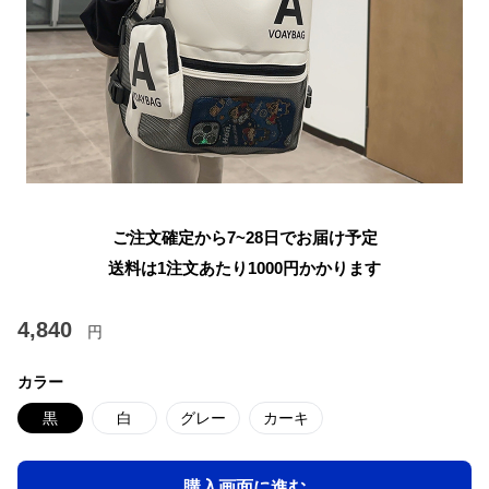
ご注文確定から7~28日でお届け予定
送料は1注文あたり
1000
円かかります
4,840
円
カラー
黒
白
グレー
カーキ
購入画面に進む