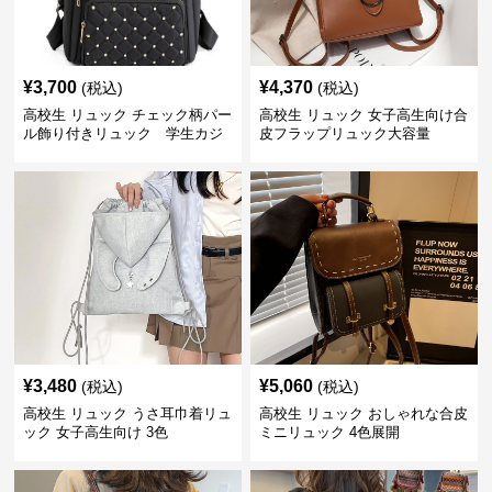
¥
3,700
¥
4,370
(税込)
(税込)
高校生 リュック チェック柄パー
高校生 リュック 女子高生向け合
ル飾り付きリュック 学生カジ
皮フラップリュック大容量
ュアル
¥
3,480
¥
5,060
(税込)
(税込)
高校生 リュック うさ耳巾着リュ
高校生 リュック おしゃれな合皮
ック 女子高生向け 3色
ミニリュック 4色展開