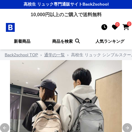
高校生 リュック
専門通販サイト
Back2school
10,000
円以上のご購入で送料無料
0
0
新着商品
商品を検索
人気ランキング
Back2school TOP
›
通学の一覧
›
高校生 リュック シンプルスク
Previous slide
Ne