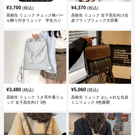
¥
3,700
¥
4,370
(税込)
(税込)
高校生 リュック チェック柄パー
高校生 リュック 女子高生向け合
ル飾り付きリュック 学生カジ
皮フラップリュック大容量
ュアル
¥
3,480
¥
5,060
(税込)
(税込)
高校生 リュック うさ耳巾着リュ
高校生 リュック おしゃれな合皮
ック 女子高生向け 3色
ミニリュック 4色展開