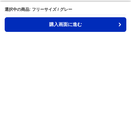
選択中の商品: フリーサイズ / グレー
選択中の商品: フリーサイズ / グレー
購入画面に進む
購入画面に進む
Back2school
について
会社概要
利用規約