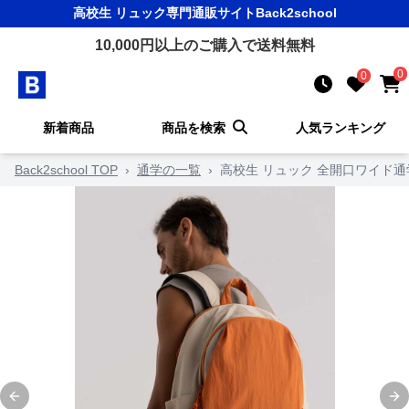
高校生 リュック
専門通販サイト
Back2school
10,000
円以上のご購入で送料無料
0
0
新着商品
商品を検索
人気ランキング
Back2school TOP
›
通学の一覧
›
高校生 リュック 全開口ワイド
Previous slide
Ne