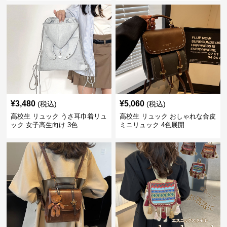
¥
3,480
¥
5,060
(税込)
(税込)
高校生 リュック うさ耳巾着リュ
高校生 リュック おしゃれな合皮
ック 女子高生向け 3色
ミニリュック 4色展開