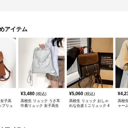
めアイテム
¥
3,480
¥
5,060
¥
4,2
(税込)
(税込)
 女子高
高校生 リュック うさ耳
高校生 リュック おしゃ
高校生
ップリュ
巾着リュック 女子高生
れな合皮ミニリュック 4
ャーム
向け 3色
色展開
鞄・3