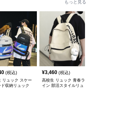
もっと見る
40
¥
3,460
¥
2,460
(税込)
(税込)
(税込)
 リュック スケー
高校生 リュック 青春ラ
高校生 リュック 軽量コ
ード収納リュック
イン 部活スタイルリュ
ンパクト部活リュック
生向け大容量
ック