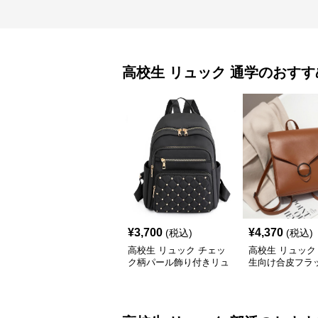
高校生 リュック
通学
のおすす
¥
3,700
¥
4,370
(税込)
(税込)
高校生 リュック チェッ
高校生 リュック
ク柄パール飾り付きリュ
生向け合皮フラ
ック 学生カジュアル
ック大容量