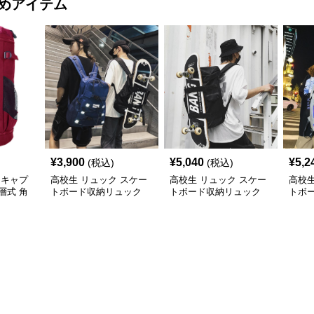
めアイテム
¥
3,900
¥
5,040
¥
5,2
(税込)
(税込)
 キャプ
高校生 リュック スケー
高校生 リュック スケー
高校生
層式 角
トボード収納リュック
トボード収納リュック
トボ
ン
大容量 高校生 学生 部活
大容量 学生 部活用
高校
用