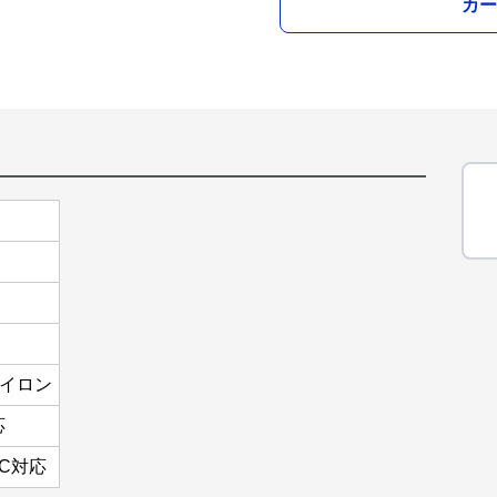
カー
イロン
応
PC対応