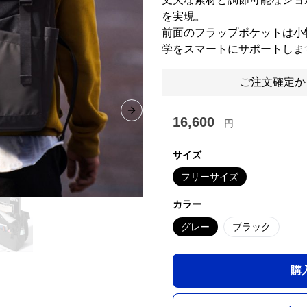
を実現。
前面のフラップポケットは小
学をスマートにサポートしま
ご注文確定か
Next slide
16,600
円
サイズ
フリーサイズ
カラー
グレー
ブラック
購