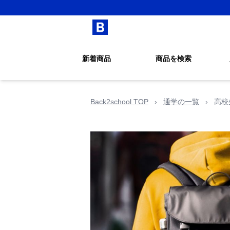
新着商品
商品を検索
Back2school TOP
›
通学の一覧
›
高校