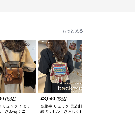
もっと見る
30
¥
3,040
¥
5,310
(税込)
(税込)
(税込)
 リュック くまチ
高校生 リュック 民族刺
高校生 リュック 大容量
付き3wayミニ
繍タッセル付きおしゃれ
46Lリュック 青 高校生
色展開
背負い鞄
け