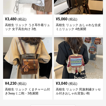
¥
3,480
¥
5,060
(税込)
(税込)
高校生 リュック うさ耳巾着リュ
高校生 リュック おしゃれな合皮
ック 女子高生向け 3色
ミニリュック 4色展開
¥
4,230
¥
3,040
(税込)
(税込)
高校生 リュック くまチャーム付
高校生 リュック 民族刺繍タッセ
き3wayミニ鞄・3色展開
ル付きおしゃれ背負い鞄