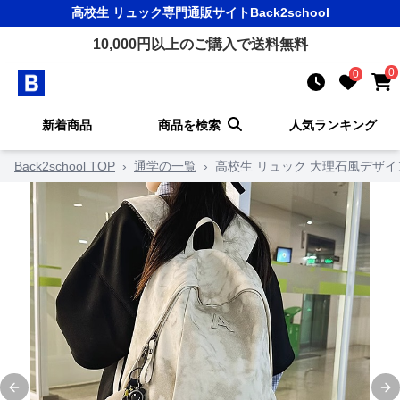
高校生 リュック
専門通販サイト
Back2school
10,000
円以上のご購入で送料無料
0
0
新着商品
商品を検索
人気ランキング
Back2school TOP
›
通学の一覧
›
高校生 リュック 大理石風デザ
Previous slide
Ne