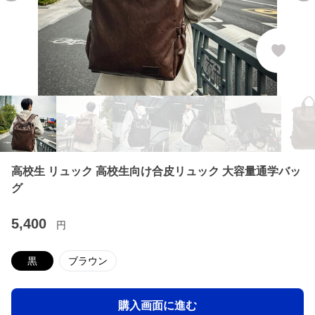
高校生 リュック 高校生向け合皮リュック 大容量通学バッ
グ
5,400
円
黒
ブラウン
購入画面に進む