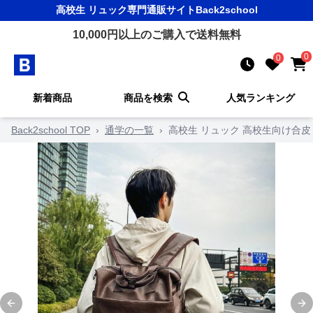
高校生 リュック
専門通販サイト
Back2school
10,000
円以上のご購入で送料無料
0
0
新着商品
商品を検索
人気ランキング
Back2school TOP
›
通学の一覧
›
高校生 リュック 高校生向け合
Previous slide
Ne