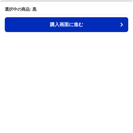
選択中の商品: 黒
選択中の商品: 黒
購入画面に進む
購入画面に進む
Back2school
について
会社概要
利用規約