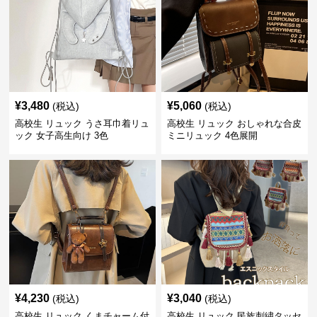
¥
3,480
¥
5,060
(税込)
(税込)
高校生 リュック うさ耳巾着リュ
高校生 リュック おしゃれな合皮
ック 女子高生向け 3色
ミニリュック 4色展開
¥
4,230
¥
3,040
(税込)
(税込)
高校生 リュック くまチャーム付
高校生 リュック 民族刺繍タッセ