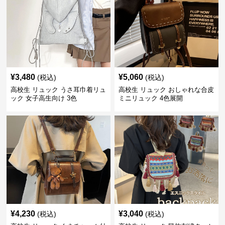
¥
3,480
¥
5,060
(税込)
(税込)
高校生 リュック うさ耳巾着リュ
高校生 リュック おしゃれな合皮
ック 女子高生向け 3色
ミニリュック 4色展開
¥
4,230
¥
3,040
(税込)
(税込)