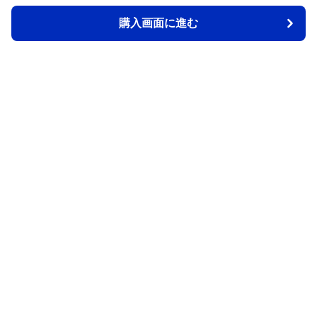
購入画面に進む
購入画面に進む
Back2school
について
会社概要
利用規約
プライバシー