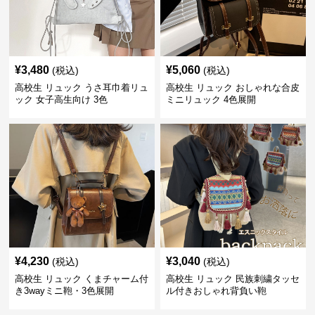
¥
3,480
¥
5,060
(税込)
(税込)
高校生 リュック うさ耳巾着リュ
高校生 リュック おしゃれな合皮
ック 女子高生向け 3色
ミニリュック 4色展開
¥
4,230
¥
3,040
(税込)
(税込)
高校生 リュック くまチャーム付
高校生 リュック 民族刺繍タッセ
き3wayミニ鞄・3色展開
ル付きおしゃれ背負い鞄