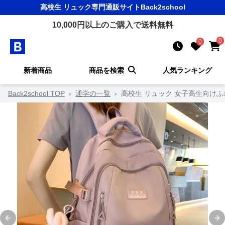
高校生 リュック
専門通販サイト
Back2school
10,000
円以上のご購入で送料無料
0
0
新着商品
商品を検索
人気ランキング
Back2school TOP
›
通学の一覧
›
高校生 リュック 女子高生向け
Previous slide
Ne