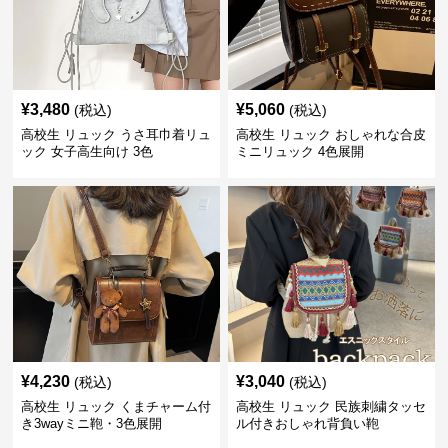
¥
3,480
¥
5,060
(税込)
(税込)
高校生 リュック うさ耳巾着リュ
高校生 リュック おしゃれな合皮
ック 女子高生向け 3色
ミニリュック 4色展開
¥
4,230
¥
3,040
(税込)
(税込)
高校生 リュック くまチャーム付
高校生 リュック 民族刺繍タッセ
き3wayミニ鞄・3色展開
ル付きおしゃれ背負い鞄