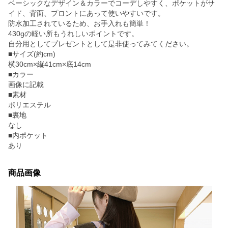
ベーシックなデザイン＆カラーでコーデしやすく、ポケットがサ
イド、背面、プロントにあって使いやすいです。
防水加工されているため、お手入れも簡単！
430gの軽い所もうれしいポイントです。
自分用としてプレゼントとして是非使ってみてください。
■サイズ(約cm)
横30cm×縦41cm×底14cm
■カラー
画像に記載
■素材
ポリエステル
■裏地
なし
■内ポケット
あり
商品画像