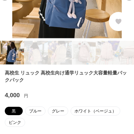
高校生 リュック 高校生向け通学リュック大容量軽量バッ
クパック
4,000
円
黒
ブルー
グレー
ホワイト（ベージュ）
ピンク