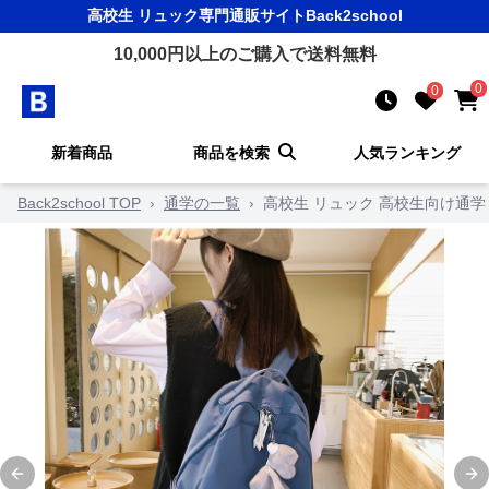
高校生 リュック
専門通販サイト
Back2school
10,000
円以上のご購入で送料無料
0
0
新着商品
商品を検索
人気ランキング
Back2school TOP
›
通学の一覧
›
高校生 リュック 高校生向け通
Previous slide
Ne