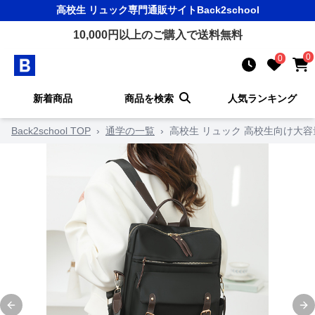
高校生 リュック
専門通販サイト
Back2school
10,000
円以上のご購入で送料無料
0
0
新着商品
商品を検索
人気ランキング
Back2school TOP
›
通学の一覧
›
高校生 リュック 高校生向け大容
Previous slide
Ne