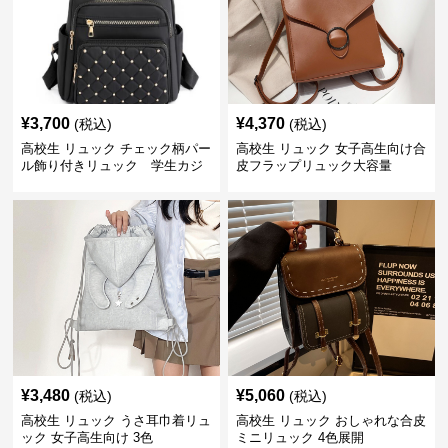
¥
3,700
¥
4,370
(税込)
(税込)
高校生 リュック チェック柄パー
高校生 リュック 女子高生向け合
ル飾り付きリュック 学生カジ
皮フラップリュック大容量
ュアル
¥
3,480
¥
5,060
(税込)
(税込)
高校生 リュック うさ耳巾着リュ
高校生 リュック おしゃれな合皮
ック 女子高生向け 3色
ミニリュック 4色展開