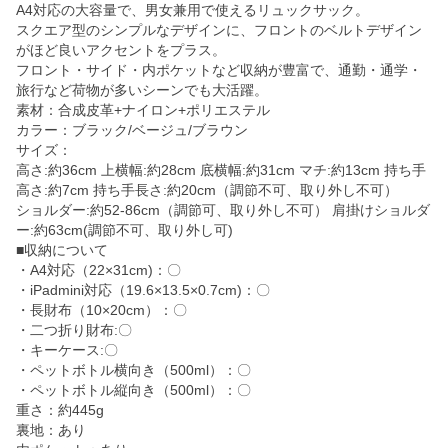
A4対応の大容量で、男女兼用で使えるリュックサック。
スクエア型のシンプルなデザインに、フロントのベルトデザイン
がほど良いアクセントをプラス。
フロント・サイド・内ポケットなど収納が豊富で、通勤・通学・
旅行など荷物が多いシーンでも大活躍。
素材：合成皮革+ナイロン+ポリエステル
カラー：ブラック/ベージュ/ブラウン
サイズ：
高さ:約36cm 上横幅:約28cm 底横幅:約31cm マチ:約13cm 持ち手
高さ:約7cm 持ち手長さ:約20cm（調節不可、取り外し不可）
ショルダー:約52-86cm（調節可、取り外し不可） 肩掛けショルダ
ー:約63cm(調節不可、取り外し可)
■収納について
・A4対応（22×31cm)：〇
・iPadmini対応（19.6×13.5×0.7cm)：〇
・長財布（10×20cm）：〇
・二つ折り財布:〇
・キーケース:〇
・ペットボトル横向き（500ml）：〇
・ペットボトル縦向き（500ml）：〇
重さ：約445g
裏地：あり