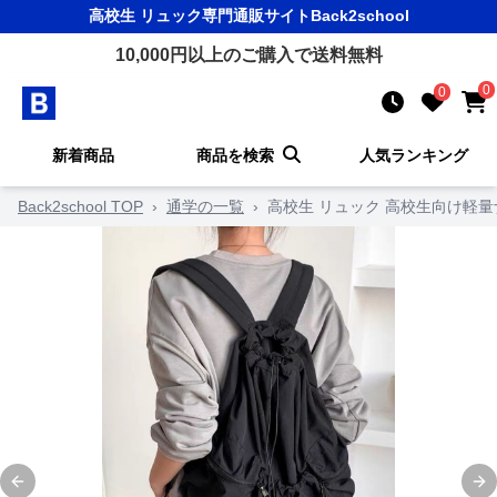
高校生 リュック
専門通販サイト
Back2school
10,000
円以上のご購入で送料無料
0
0
新着商品
商品を検索
人気ランキング
Back2school TOP
›
通学の一覧
›
高校生 リュック 高校生向け軽
Previous slide
Ne