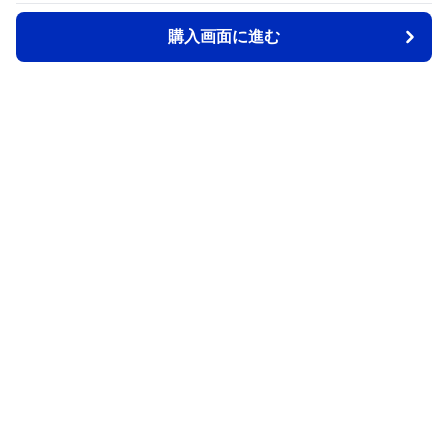
購入画面に進む
購入画面に進む
Back2school
について
会社概要
利用規約
プライバシー