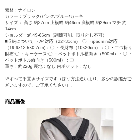
素材：ナイロン
カラー：ブラック/ピンク/ブルー/カーキ
サイズ： 高さ:約37cm 上横幅:約46cm 底横幅:約29cm マチ:約
14cm
ショルダー:約49-86cm（調節可能、取り外し不可）
■収納について ・A4対応（22×31cm)：〇 ・ipadmini対応
（19.6×13.5×0.7cm)：〇 ・長財布（10×20cm）：〇 ・二つ折り
財布:〇 ・キーケース:〇 ・ペットボトル横向き（500ml）：〇 ・
ペットボトル縦向き（500ml）：〇
重さ：約220g 裏地：なし 内ポケット：なし
※すべて平置きサイズです（採寸方法違いより、多少の誤差がご
ざいますので、ご了承ください）。
商品画像