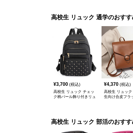
高校生 リュック
通学
のおすす
¥
3,700
¥
4,370
(税込)
(税込)
高校生 リュック チェッ
高校生 リュック
ク柄パール飾り付きリュ
生向け合皮フラ
ック 学生カジュアル
ック大容量
高校生 リュック
部活
のおすす