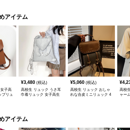
めアイテム
¥
3,480
¥
5,060
¥
4,2
(税込)
(税込)
 女子高
高校生 リュック うさ耳
高校生 リュック おしゃ
高校生
ップリュ
巾着リュック 女子高生
れな合皮ミニリュック 4
ャーム
向け 3色
色展開
鞄・3
めアイテム