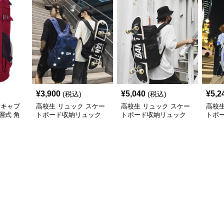
¥
3,900
¥
5,040
¥
5,2
(税込)
(税込)
 キャプ
高校生 リュック スケー
高校生 リュック スケー
高校生
層式 角
トボード収納リュック
トボード収納リュック
トボ
ン
大容量 高校生 学生 部活
大容量 学生 部活用
高校
用