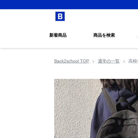
新着商品
商品を検索
Back2school TOP
›
通学の一覧
›
高校