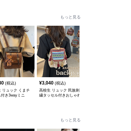
もっと見る
30
¥
3,040
¥
5,310
(税込)
(税込)
(税込)
 リュック くまチ
高校生 リュック 民族刺
高校生 リュック 大容量
付き3wayミニ
繍タッセル付きおしゃれ
46Lリュック 青 高校生
色展開
背負い鞄
け
もっと見る