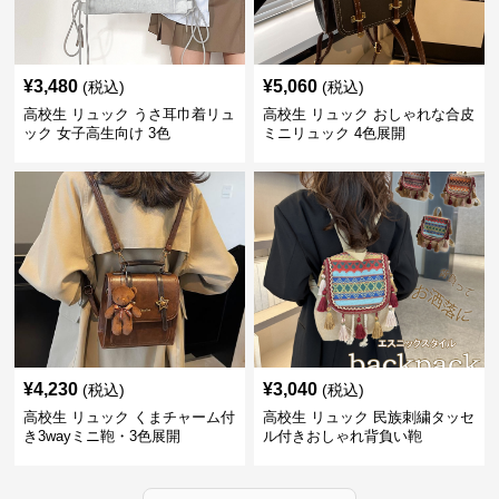
¥
3,480
¥
5,060
(税込)
(税込)
高校生 リュック うさ耳巾着リュ
高校生 リュック おしゃれな合皮
ック 女子高生向け 3色
ミニリュック 4色展開
¥
4,230
¥
3,040
(税込)
(税込)
高校生 リュック くまチャーム付
高校生 リュック 民族刺繍タッセ
き3wayミニ鞄・3色展開
ル付きおしゃれ背負い鞄