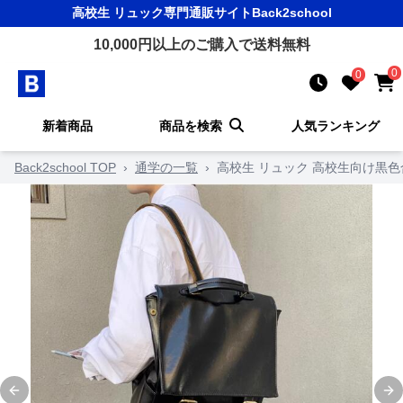
高校生 リュック
専門通販サイト
Back2school
10,000
円以上のご購入で送料無料
0
0
新着商品
商品を検索
人気ランキング
Back2school TOP
›
通学の一覧
›
高校生 リュック 高校生向け黒
Previous slide
Ne