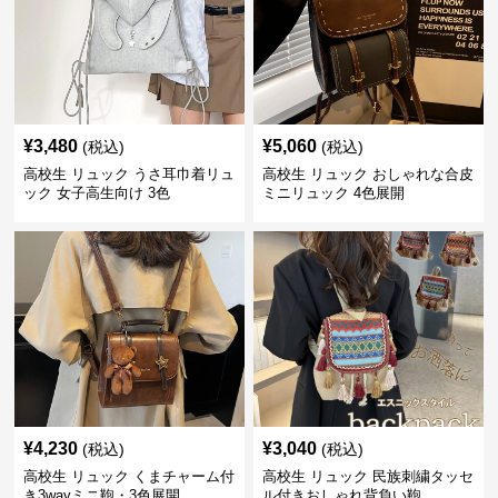
¥
3,480
¥
5,060
(税込)
(税込)
高校生 リュック うさ耳巾着リュ
高校生 リュック おしゃれな合皮
ック 女子高生向け 3色
ミニリュック 4色展開
¥
4,230
¥
3,040
(税込)
(税込)
高校生 リュック くまチャーム付
高校生 リュック 民族刺繍タッセ
き3wayミニ鞄・3色展開
ル付きおしゃれ背負い鞄