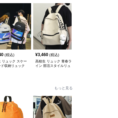
40
¥
3,460
¥
2,460
(税込)
(税込)
(税込)
 リュック スケー
高校生 リュック 青春ラ
高校生 リュック 軽量コ
ード収納リュック
イン 部活スタイルリュ
ンパクト部活リュック
生向け大容量
ック
もっと見る