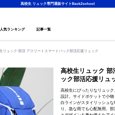
高校生 リュック
専門通販サイト
Back2school
人気ランキング
記事一覧
生リュック 部活 アスリートスマートバック部活応援リュック
高校生リュック 部
ック部活応援リュ
高校生にぴったりなリュック
設計。サイドポケットで小物
白ラインがスタイリッシュな
り、急な雨でも心配無用。部
とデザインを兼ね備えたアイ