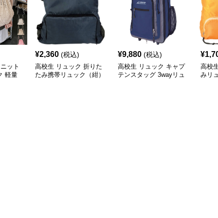
¥
2,360
¥
9,880
¥
1,7
(税込)
(税込)
 ニット
高校生 リュック 折りた
高校生 リュック キャプ
高校生
 軽量
たみ携帯リュック（紺）
テンスタッグ 3wayリュ
みリ
ック式キャリー ネイビ
収納
ー