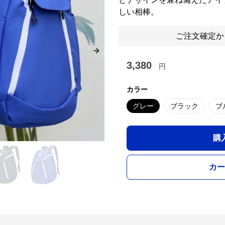
しい相棒。
ご注文確定か
Next slide
3,380
円
カラー
グレー
ブラック
ブ
購
カー