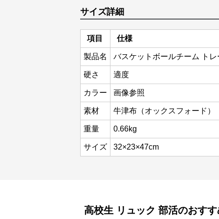
サイズ詳細
項目
仕様
製品名
バスケットボールチーム トレ
硬さ
適度
カラー
画像参照
素材
牛津布（オックスフォード）
重量
0.66kg
サイズ
32×23×47cm
高校生 リュック
部活
のおすす