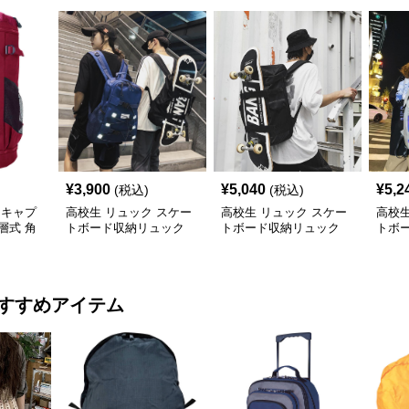
¥
3,900
¥
5,040
¥
5,2
(税込)
(税込)
 キャプ
高校生 リュック スケー
高校生 リュック スケー
高校生
層式 角
トボード収納リュック
トボード収納リュック
トボ
ン
大容量 高校生 学生 部活
大容量 学生 部活用
高校
用
すすめアイテム