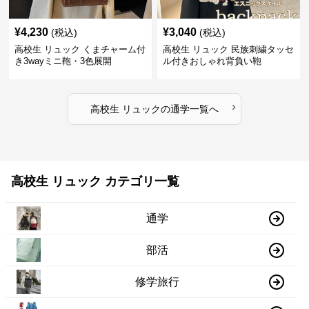
¥
4,230
¥
3,040
(税込)
(税込)
高校生 リュック くまチャーム付
高校生 リュック 民族刺繍タッセ
き3wayミニ鞄・3色展開
ル付きおしゃれ背負い鞄
›
高校生 リュック
の
通学
一覧へ
高校生 リュック カテゴリ一覧
通学
部活
修学旅行