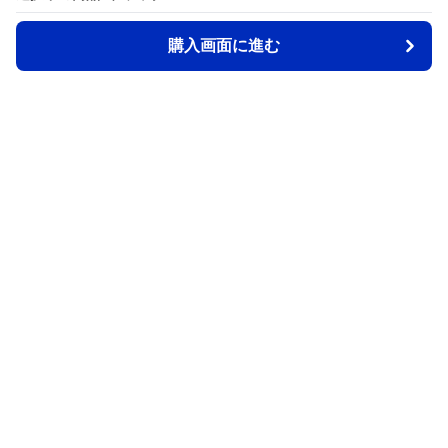
購入画面に進む
購入画面に進む
Back2school
について
会社概要
利用規約