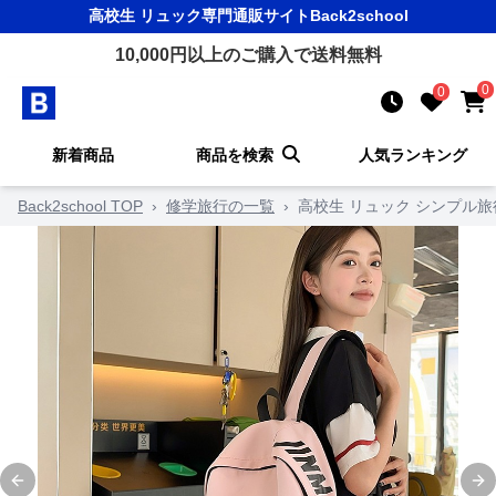
高校生 リュック
専門通販サイト
Back2school
10,000
円以上のご購入で送料無料
0
0
新着商品
商品を検索
人気ランキング
Back2school TOP
›
修学旅行の一覧
›
高校生 リュック シンプル
Previous slide
Ne