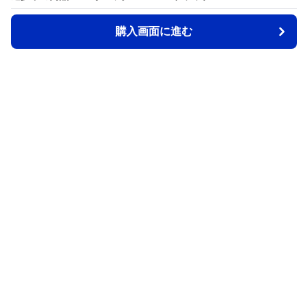
購入画面に進む
購入画面に進む
Back2school
について
会社概要
利用規約