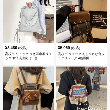
¥
3,480
¥
5,060
(税込)
(税込)
高校生 リュック うさ耳巾着リュ
高校生 リュック おしゃれな合皮
ック 女子高生向け 3色
ミニリュック 4色展開