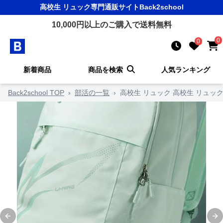
高校生 リュック
専門通販サイト
Back2school
10,000
円以上のご購入で送料無料
0
0
新着商品
商品を検索
人気ランキング
Back2school TOP
›
部活の一覧
›
高校生 リュック 高校生 リュッ
Previous slide
Ne