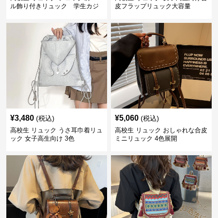
ル飾り付きリュック 学生カジ
皮フラップリュック大容量
ュアル
¥
3,480
¥
5,060
(税込)
(税込)
高校生 リュック うさ耳巾着リュ
高校生 リュック おしゃれな合皮
ック 女子高生向け 3色
ミニリュック 4色展開