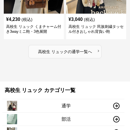
¥
4,230
¥
3,040
(税込)
(税込)
高校生 リュック くまチャーム付
高校生 リュック 民族刺繍タッセ
き3wayミニ鞄・3色展開
ル付きおしゃれ背負い鞄
›
高校生 リュック
の
通学
一覧へ
高校生 リュック カテゴリ一覧
通学
部活