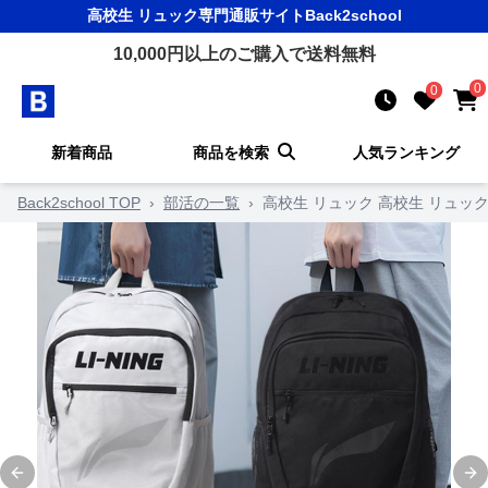
高校生 リュック
専門通販サイト
Back2school
10,000
円以上のご購入で送料無料
0
0
新着商品
商品を検索
人気ランキング
Back2school TOP
›
部活の一覧
›
高校生 リュック 高校生 リュッ
Previous slide
Ne