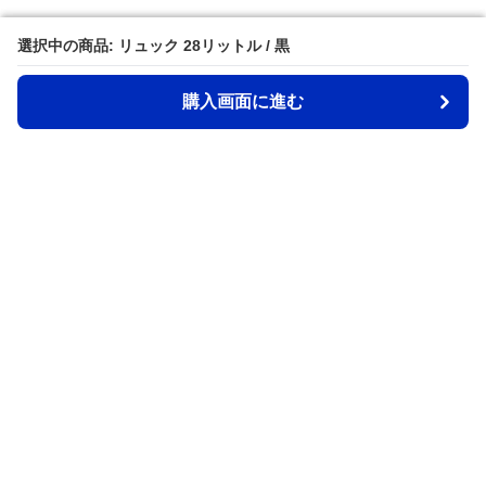
選択中の商品: リュック 28リットル / 黒
選択中の商品: リュック 28リットル / 黒
購入画面に進む
購入画面に進む
Back2school
について
会社概要