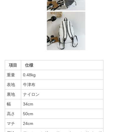
項目
仕様
重量
0.48kg
表地
牛津布
裏地
ナイロン
幅
34cm
高さ
50cm
マチ
24cm