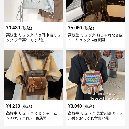
¥
3,480
¥
5,060
(税込)
(税込)
高校生 リュック うさ耳巾着リュ
高校生 リュック おしゃれな合皮
ック 女子高生向け 3色
ミニリュック 4色展開
¥
4,230
¥
3,040
(税込)
(税込)
高校生 リュック くまチャーム付
高校生 リュック 民族刺繍タッセ
き3wayミニ鞄・3色展開
ル付きおしゃれ背負い鞄