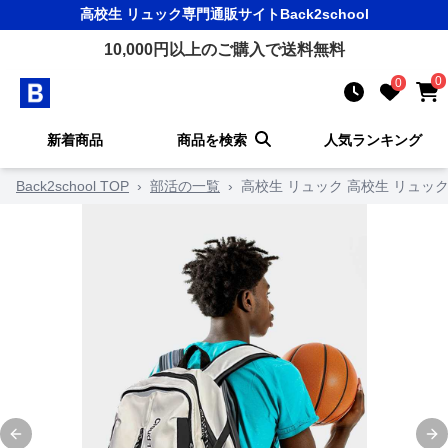
高校生 リュック
専門通販サイト
Back2school
10,000
円以上のご購入で送料無料
0
0
新着商品
商品を検索
人気ランキング
Back2school TOP
›
部活の一覧
›
高校生 リュック 高校生 リュッ
Previous slide
Ne