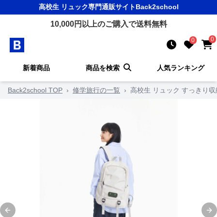
高校生 リュック
専門通販サイト
Back2school
10,000
円以上のご購入で送料無料
0
0
新着商品
商品を検索
人気ランキング
Back2school TOP
›
修学旅行の一覧
›
高校生 リュック すっきり収
Previous slide
Ne