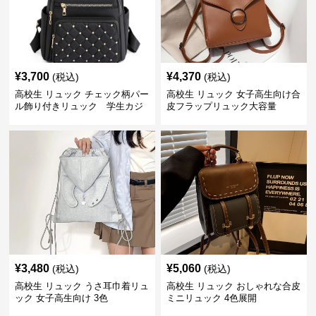
¥
3,700
¥
4,370
(税込)
(税込)
高校生 リュック チェック柄パー
高校生 リュック 女子高生向け合
ル飾り付きリュック 学生カジ
皮フラップリュック大容量
ュアル
¥
3,480
¥
5,060
(税込)
(税込)
高校生 リュック うさ耳巾着リュ
高校生 リュック おしゃれな合皮
ック 女子高生向け 3色
ミニリュック 4色展開