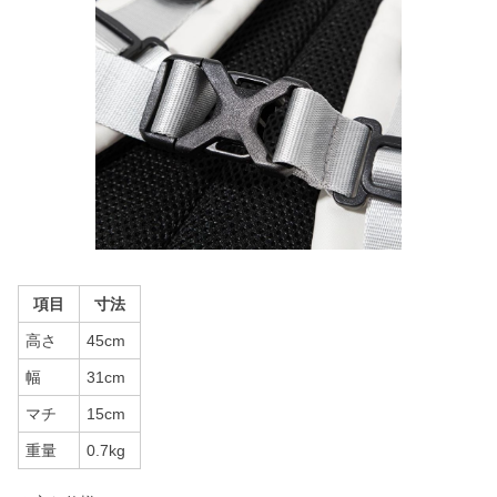
項目
寸法
高さ
45cm
幅
31cm
マチ
15cm
重量
0.7kg