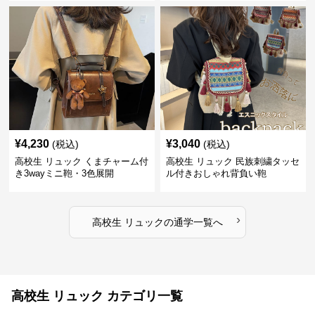
¥
4,230
¥
3,040
(税込)
(税込)
高校生 リュック くまチャーム付
高校生 リュック 民族刺繍タッセ
き3wayミニ鞄・3色展開
ル付きおしゃれ背負い鞄
›
高校生 リュック
の
通学
一覧へ
高校生 リュック カテゴリ一覧